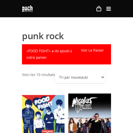
punk rock
Voir Le Panier
«FOOD FIGHT» a été ajouté à
votre panier.
Voici les 10 résultats