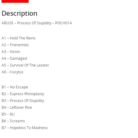
Description
ABUSE – Process Of Stupidity – POCH014
A1 – Hold The Reins
A2 – Frienemies
A3 – Vision
A4 – Damaged
A5 – Survival Of The Laziest
A6 – Cocytus
B1 – No Escape
B2 – Express Rhinoplasty
B3 – Process Of Stupidity
B4 – Leftover Rise
B5 – 8U
B6 – Screams
B7 – Hopeless To Madness