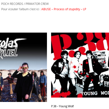
POCH RECORDS / PRIMATOR CREW
Pour écouter l’album c’est ici :
ABUSE – Process of stupidity – LP
P.38 – Young Wolf
Ajouter Au Panier