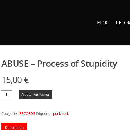
BLOG
RECO
ABUSE – Process of Stupidity
15,00
€
Quantité
Ajouter Au Panier
Catégorie :
RECORDS
Étiquette :
punk rock
Description