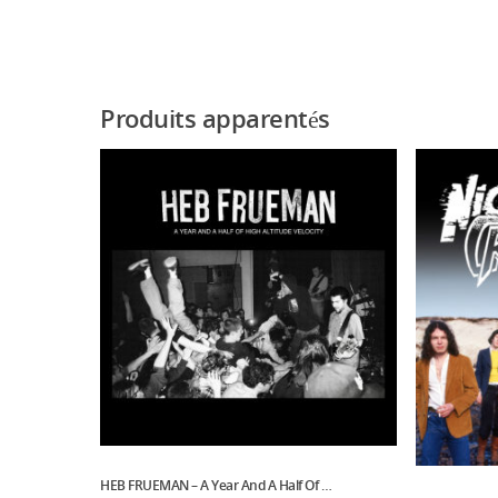
Produits apparentés
HEB FRUEMAN – A Year And A Half Of …
Ajouter Au Panier