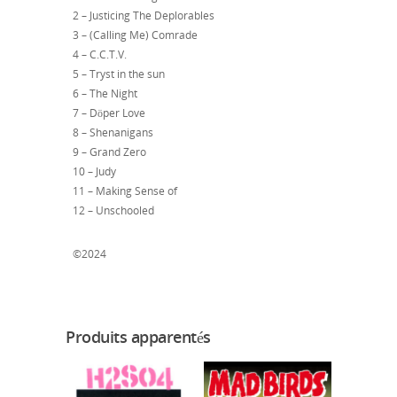
2 – Justicing The Deplorables
3 – (Calling Me) Comrade
4 – C.C.T.V.
5 – Tryst in the sun
6 – The Night
7 – Döper Love
8 – Shenanigans
9 – Grand Zero
10 – Judy
11 – Making Sense of
12 – Unschooled
©2024
Produits apparentés