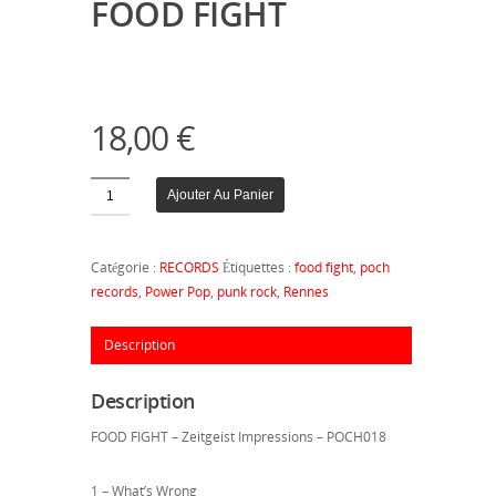
FOOD FIGHT
18,00
€
Quantité
Ajouter Au Panier
Catégorie :
RECORDS
Étiquettes :
food fight
,
poch
records
,
Power Pop
,
punk rock
,
Rennes
Description
Description
FOOD FIGHT – Zeitgeist Impressions – POCH018
1 – What’s Wrong