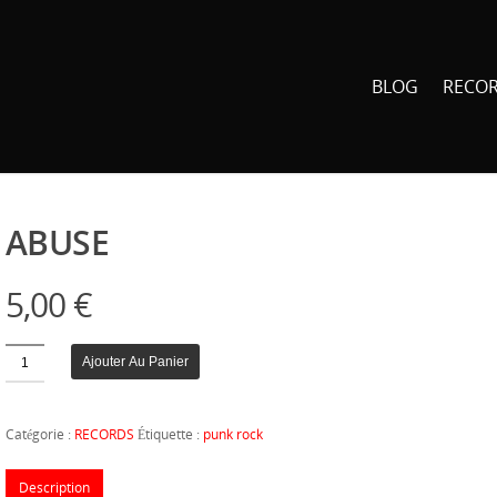
BLOG
RECO
ABUSE
5,00
€
Quantité
Ajouter Au Panier
Catégorie :
RECORDS
Étiquette :
punk rock
Description