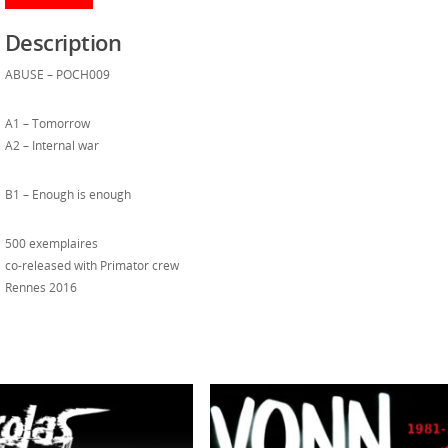
Description
ABUSE – POCH009
A1 – Tomorrow
A2 – Internal war
B1 – Enough is enough
500 exemplaires
co-released with Primator crew
Rennes 2016