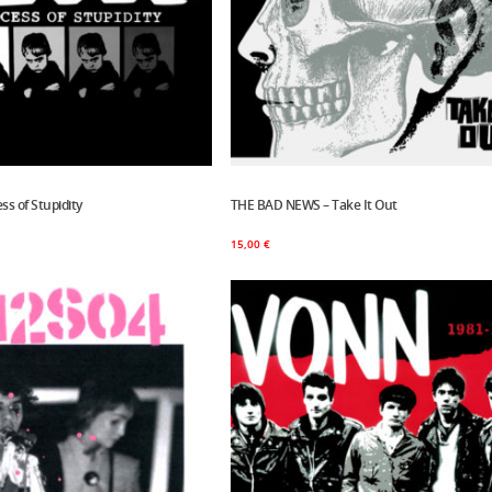
ss of Stupidity
Panier
THE BAD NEWS – Take It Out
Ajouter Au Panier
15,00
€