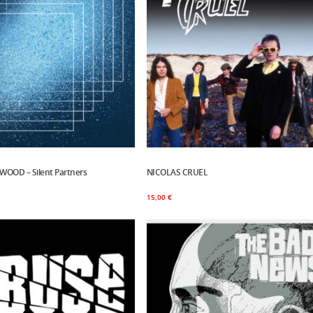
OOD – Silent Partners
Panier
NICOLAS CRUEL
Ajouter Au Panier
15,00
€