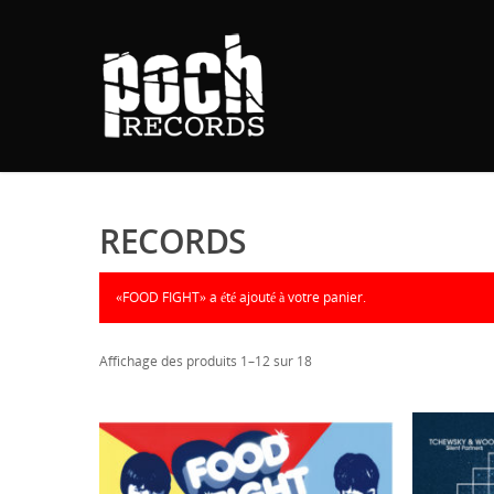
RECORDS
«FOOD FIGHT» a été ajouté à votre panier.
Affichage des produits 1–12 sur 18