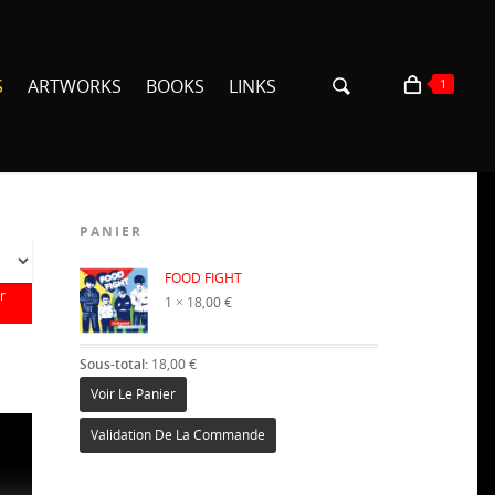
S
ARTWORKS
BOOKS
LINKS
1
PANIER
×
FOOD FIGHT
r
1 ×
18,00
€
Sous-total:
18,00
€
Voir Le Panier
Validation De La Commande