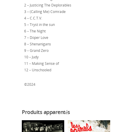
2 – Justicing The Deplorables
3 – (Calling Me) Comrade
4 – C.C.T.V.
5 – Tryst in the sun
6 – The Night
7 – Döper Love
8 – Shenanigans
9 – Grand Zero
10 – Judy
11 – Making Sense of
12 – Unschooled
©2024
Produits apparentés