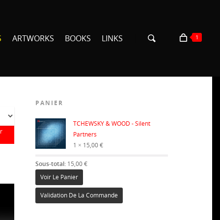
S
ARTWORKS
BOOKS
LINKS
1
PANIER
×
TCHEWSKY & WOOD - Silent
r
Partners
1 ×
15,00
€
Sous-total:
15,00
€
Voir Le Panier
Validation De La Commande