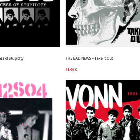
ss of Stupidity
Panier
THE BAD NEWS – Take It Out
Ajouter Au Panier
15,00
€