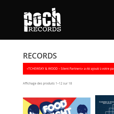
RECORDS
«TCHEWSKY & WOOD – Silent Partners» a été ajouté à votre pa
Affichage des produits 1–12 sur 18