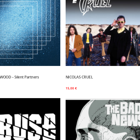
OOD – Silent Partners
Panier
NICOLAS CRUEL
Ajouter Au Panier
15,00
€