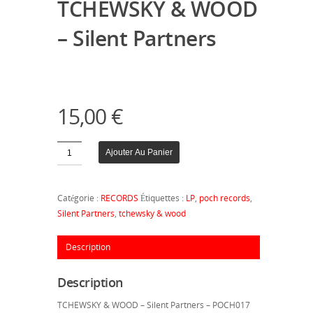
TCHEWSKY & WOOD
– Silent Partners
15,00
€
Quantité
Ajouter Au Panier
Catégorie :
RECORDS
Étiquettes :
LP
,
poch records
,
Silent Partners
,
tchewsky & wood
Description
Description
TCHEWSKY & WOOD – Silent Partners – POCH017