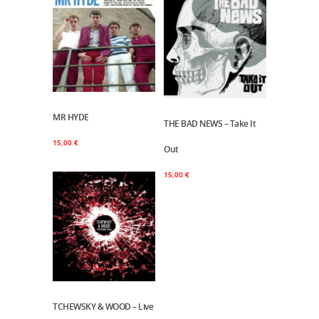
MR HYDE
Ajouter Au Panier
THE BAD NEWS – Take It
Ajouter Au Panier
15,00
€
Out
15,00
€
TCHEWSKY & WOOD – Live
Ajouter Au Panier