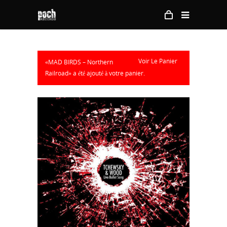
Voir Le Panier
«MAD BIRDS – Northern
Railroad» a été ajouté à votre panier.