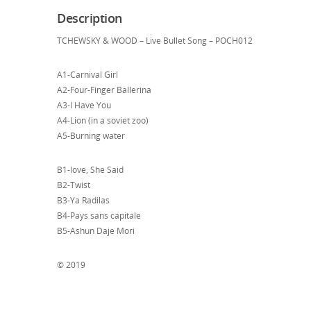
Description
TCHEWSKY & WOOD – Live Bullet Song – POCH012
A1-Carnival Girl
A2-Four-Finger Ballerina
A3-I Have You
A4-Lion (in a soviet zoo)
A5-Burning water
B1-love, She Said
B2-Twist
B3-Ya Radilas
B4-Pays sans capitale
B5-Ashun Daje Mori
© 2019