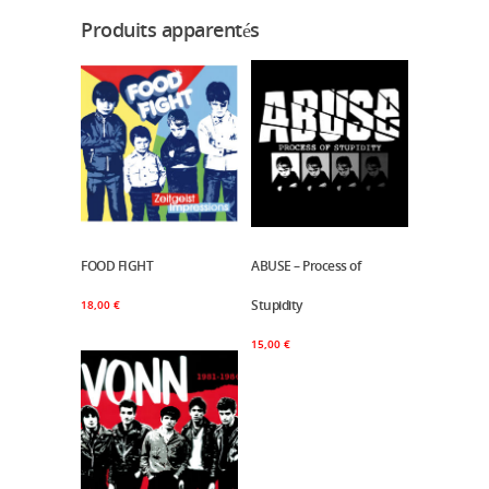
Produits apparentés
FOOD FIGHT
Ajouter Au Panier
ABUSE – Process of
Ajouter Au Panier
Stupidity
18,00
€
15,00
€