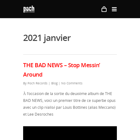
2021 janvier
THE BAD NEWS – Stop Messin’
Around
By
Poch Records
|
Blog
|
No Comments
À l’occasion de la sortie du deuxième album de THE
BAD NEWS, voici un premier titre de ce superbe opus
avec un clip réalisé par Louis Bottines (alias Meccano)
et Lee Desroches