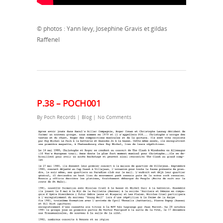
© photos : Yann levy, Josephine Gravis et gildas
Raffenel
P.38 – POCH001
By
Poch Records
|
Blog
|
No Comments