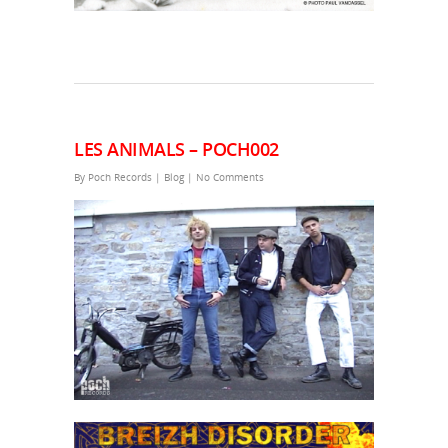
LES ANIMALS – POCH002
By
Poch Records
|
Blog
|
No Comments