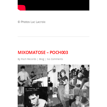
© Photos Luc Lacroix
MIXOMATOSE – POCH003
By
Poch Records
|
Blog
|
No Comments