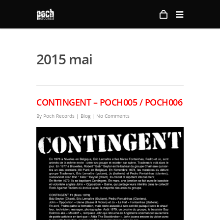
2015 mai
CONTINGENT – POCH005 / POCH006
By
Poch Records
|
Blog
|
No Comments