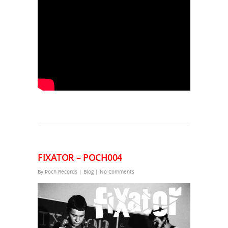
FIXATOR – POCH004
By
Poch Records
|
Blog
|
No Comments