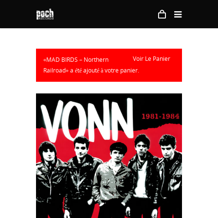
Voir Le Panier
«MAD BIRDS – Northern
Railroad» a été ajouté à votre panier.