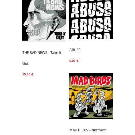
ABUSE
Ajouter Au Panier
THE BAD NEWS – Take It
Ajouter Au Panier
5,00
€
Out
15,00
€
MAD BIRDS – Northern
Ajouter Au Panier