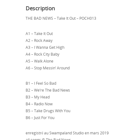
Description
THE BAD NEWS – Take It Out – POCH013
A1 – Take It Out
A2 – Rock Away
A3 – I Wanna Get High
A4 – Rock City Baby
A5 – Walk Alone
A6 – Stop Messin’ Around
B1 – I Feel So Bad
B2 – We’re The Bad News
B3 – My Head
B4 – Radio Now
B5 – Take Drugs With You
B6 – Just For You
enregistré au Swampaland Studio en mars 2019
all songs © The Bad News