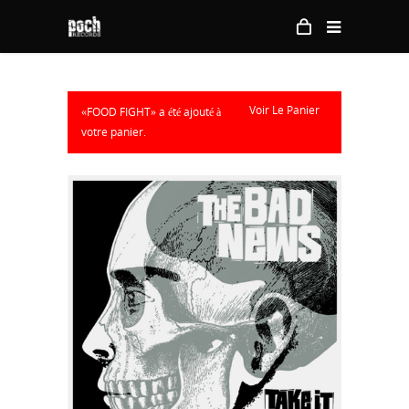
Voir Le Panier
«FOOD FIGHT» a été ajouté à
votre panier.