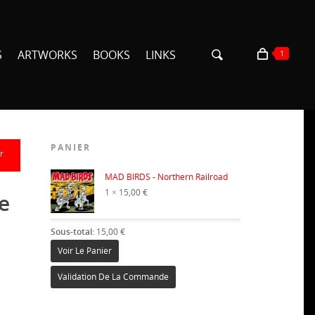
S
ARTWORKS
BOOKS
LINKS
1
PANIER
r
×
MAD BIRDS - Northern Railroad
1 ×
15,00
€
e
Sous-total:
15,00
€
Voir Le Panier
Validation De La Commande