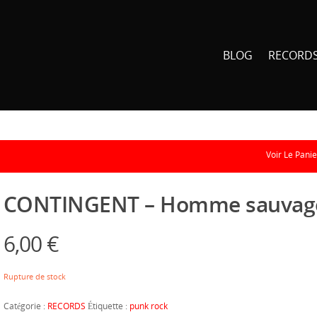
BLOG
RECORD
Voir Le Panie
CONTINGENT – Homme sauvag
6,00
€
Rupture de stock
Catégorie :
RECORDS
Étiquette :
punk rock