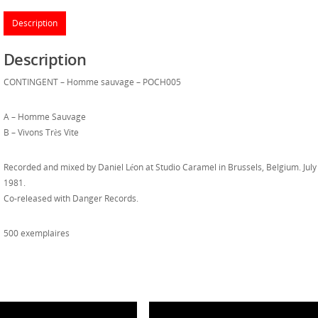
Description
Description
CONTINGENT – Homme sauvage – POCH005
A – Homme Sauvage
B – Vivons Très Vite
Recorded and mixed by Daniel Léon at Studio Caramel in Brussels, Belgium. July
1981.
Co-released with Danger Records.
500 exemplaires