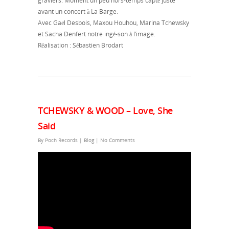
graviers. Moment un peu hors-temps capté juste
avant un concert à La Barge.
Avec Gaël Desbois, Maxou Houhou, Marina Tchewsky
et Sacha Denfert notre ingé-son à l’image.
Réalisation : Sébastien Brodart
TCHEWSKY & WOOD – Love, She
Said
By
Poch Records
|
Blog
|
No Comments