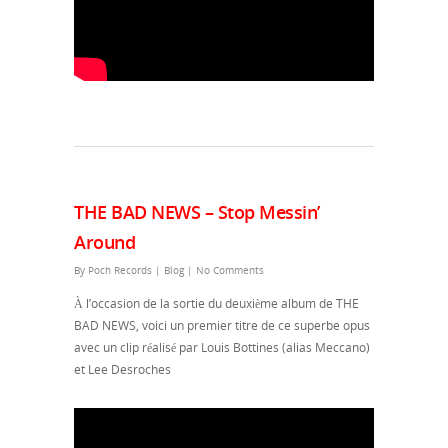
THE BAD NEWS – Stop Messin’
Around
By
Poch Records
|
Blog
|
No Comments
À l’occasion de la sortie du deuxième album de THE
BAD NEWS, voici un premier titre de ce superbe opus
avec un clip réalisé par Louis Bottines (alias Meccano)
et Lee Desroches