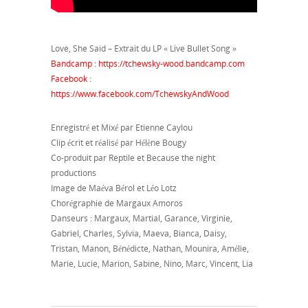
Love, She Said – Extrait du LP « Live Bullet Song »
Bandcamp : https://tchewsky-wood.bandcamp.com
Facebook :
https://www.facebook.com/TchewskyAndWood
Enregistré et Mixé par Etienne Caylou
Clip écrit et réalisé par Hélène Bougy
Co-produit par Reptile et Because the night
productions
Image de Maéva Bérol et Léo Lotz
Chorégraphie de Margaux Amoros
Danseurs : Margaux, Martial, Garance, Virginie,
Gabriel, Charles, Sylvia, Maeva, Bianca, Daisy,
Tristan, Manon, Bénédicte, Nathan, Mounira, Amélie,
Marie, Lucie, Marion, Sabine, Nino, Marc, Vincent, Lia