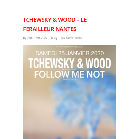
TCHEWSKY & WOOD – LE
FERAILLEUR NANTES
By
Poch Records
|
Blog
|
No Comments