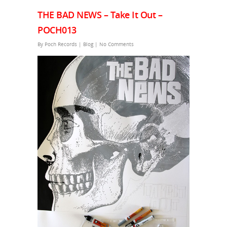
THE BAD NEWS – Take It Out –
POCH013
By
Poch Records
|
Blog
|
No Comments