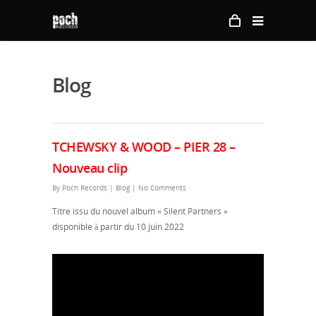
Blog
TCHEWSKY & WOOD – PIER 28 –
Nouveau clip
By
Poch Records
|
Blog
|
No Comments
Titre issu du nouvel album « Silent Partners »
disponible à partir du 10 juin 2022