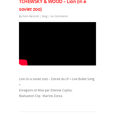
TCHEWSKY & WOOD – Lion (in a
soviet zoo)
By
Poch Records
|
Blog
|
No Comments
Lion (in a soviet zoo) – Extrait du LP « Live Bullet Song
»
Enregistré et Mixé par Etienne Caylou.
Réalisation Clip : Marine Zonca