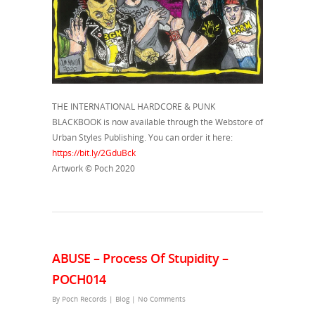
THE INTERNATIONAL HARDCORE & PUNK
BLACKBOOK is now available through the Webstore of
Urban Styles Publishing. You can order it here:
https://bit.ly/2GduBck
Artwork © Poch 2020
ABUSE – Process Of Stupidity –
POCH014
By
Poch Records
|
Blog
|
No Comments