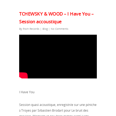
TCHEWSKY & WOOD – I Have You –
Session accoustique
By
Poch Records
|
Blog
|
No Comments
I Have You
Session quasi acoustique, enregistrée sur une péniche
à Troyes par Sébastien Brodart pour Le bruit des