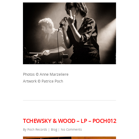
Photos © Anne Marzeliere
Artwork © Patrice Poch
TCHEWSKY & WOOD – LP – POCH012
By
Poch Records
|
Blog
|
No Comments