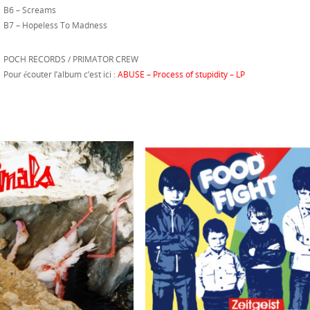
B6 – Screams
B7 – Hopeless To Madness
POCH RECORDS / PRIMATOR CREW
Pour écouter l’album c’est ici :
ABUSE – Process of stupidity – LP