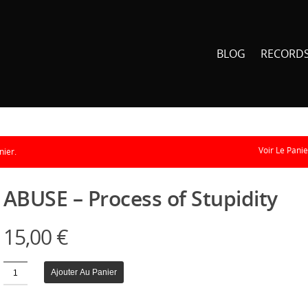
BLOG
RECORD
Voir Le Panie
nier.
ABUSE – Process of Stupidity
15,00
€
Quantité
Ajouter Au Panier