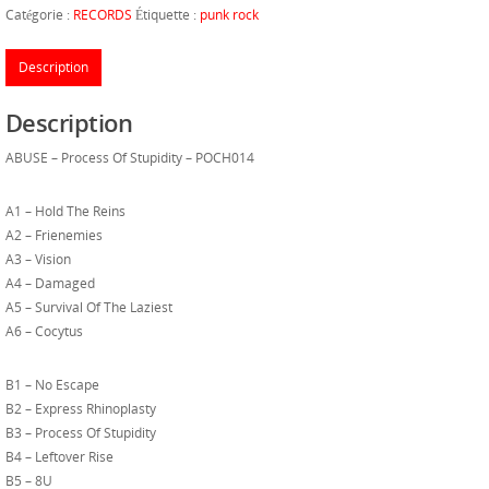
Catégorie :
RECORDS
Étiquette :
punk rock
Description
Description
ABUSE – Process Of Stupidity – POCH014
A1 – Hold The Reins
A2 – Frienemies
A3 – Vision
A4 – Damaged
A5 – Survival Of The Laziest
A6 – Cocytus
B1 – No Escape
B2 – Express Rhinoplasty
B3 – Process Of Stupidity
B4 – Leftover Rise
B5 – 8U