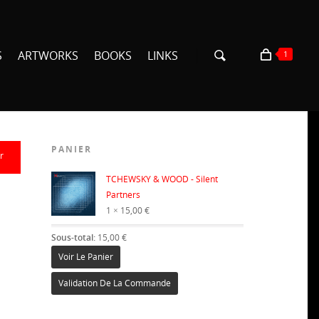
S
ARTWORKS
BOOKS
LINKS
1
PANIER
r
×
TCHEWSKY & WOOD - Silent
Partners
1 ×
15,00
€
Sous-total:
15,00
€
Voir Le Panier
Validation De La Commande