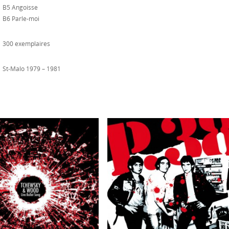
B5 Angoisse
B6 Parle-moi
300 exemplaires
St-Malo 1979 – 1981