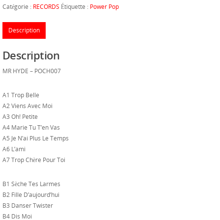
Catégorie :
RECORDS
Étiquette :
Power Pop
Description
Description
MR HYDE – POCH007
A1 Trop Belle
A2 Viens Avec Moi
A3 Oh! Petite
A4 Marie Tu T’en Vas
A5 Je N’ai Plus Le Temps
A6 L’ami
A7 Trop Chère Pour Toi
B1 Sèche Tes Larmes
B2 Fille D’aujourd’hui
B3 Danser Twister
B4 Dis Moi