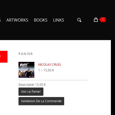
S
ARTWORKS
BOOKS
LINKS
1
PANIER
r
×
NICOLAS CRUEL
1 ×
15,00
€
Sous-total:
15,00
€
Voir Le Panier
Validation De La Commande