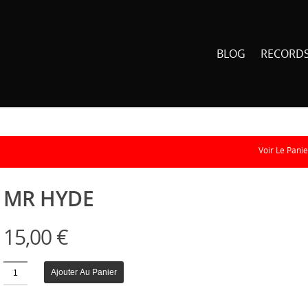
BLOG
RECORD
Voir Le Panie
MR HYDE
15,00
€
Quantité
Ajouter Au Panier