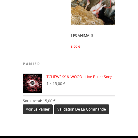
LES ANIMALS
Ajouter Au Panier
5,00
€
PANIER
×
TCHEWSKY & WOOD - Live Bullet Song
1 ×
15,00
€
Sous-total:
15,00
€
Voir Le Panier
Validation De La Commande