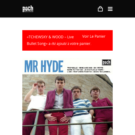
Voir Le Panier
«TCHEWSKY & WOOD – Live
Bullet Song» a été ajouté à votre panier.