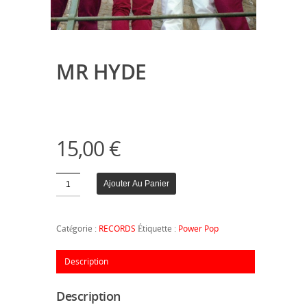
MR HYDE
15,00
€
Quantité
Ajouter Au Panier
Catégorie :
RECORDS
Étiquette :
Power Pop
Description
Description