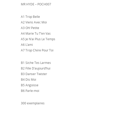
MR HYDE – POCH007
A1 Trop Belle
A2 Viens Avec Moi
A3 Oh! Petite
A4 Marie Tu T’en Vas
A5 Je N’ai Plus Le Temps
A6 L’ami
A7 Trop Chère Pour Toi
B1 Sèche Tes Larmes
B2 Fille D’aujourd’hui
B3 Danser Twister
B4 Dis Moi
B5 Angoisse
B6 Parle-moi
300 exemplaires