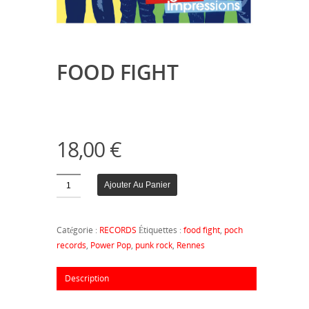
FOOD FIGHT
18,00
€
Quantité
Ajouter Au Panier
Catégorie :
RECORDS
Étiquettes :
food fight
,
poch
records
,
Power Pop
,
punk rock
,
Rennes
Description