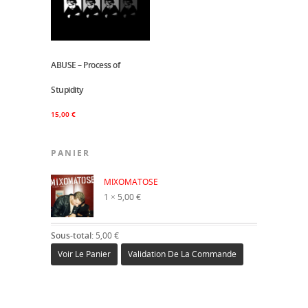
ABUSE – Process of
Ajouter Au Panier
Stupidity
15,00
€
PANIER
×
MIXOMATOSE
1 ×
5,00
€
Sous-total:
5,00
€
Voir Le Panier
Validation De La Commande