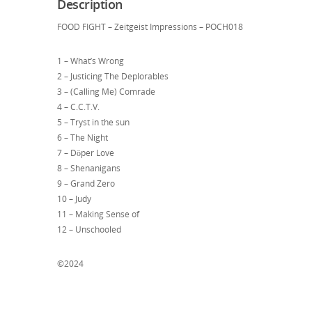
Description
FOOD FIGHT – Zeitgeist Impressions – POCH018
1 – What’s Wrong
2 – Justicing The Deplorables
3 – (Calling Me) Comrade
4 – C.C.T.V.
5 – Tryst in the sun
6 – The Night
7 – Döper Love
8 – Shenanigans
9 – Grand Zero
10 – Judy
11 – Making Sense of
12 – Unschooled
©2024