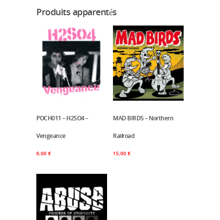
Produits apparentés
POCH011 – H2SO4 –
Ajouter Au Panier
MAD BIRDS – Northern
Ajouter Au Panier
Vengeance
Railroad
6,00
€
15,00
€