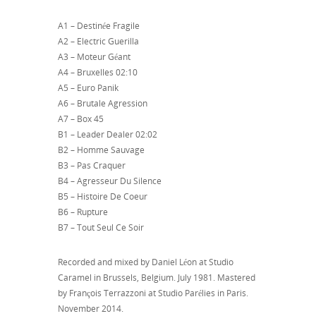
A1 – Destinée Fragile
A2 – Electric Guerilla
A3 – Moteur Géant
A4 – Bruxelles 02:10
A5 – Euro Panik
A6 – Brutale Agression
A7 – Box 45
B1 – Leader Dealer 02:02
B2 – Homme Sauvage
B3 – Pas Craquer
B4 – Agresseur Du Silence
B5 – Histoire De Coeur
B6 – Rupture
B7 – Tout Seul Ce Soir
Recorded and mixed by Daniel Léon at Studio
Caramel in Brussels, Belgium. July 1981. Mastered
by François Terrazzoni at Studio Parélies in Paris.
November 2014.