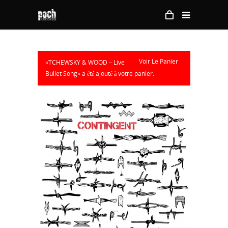
Voir Le Panier
«TCHEWSKY & WOOD – Live
Bullet Song» a été ajouté à votre panier.