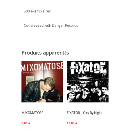
500 exemplaires
Co-released with Danger Records
Produits apparentés
MIXOMATOSE
Ajouter Au Panier
FIXATOR – City By Night
Ajouter Au Panier
5,00
€
12,00
€