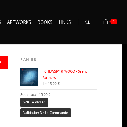
S
ARTWORKS
BOOKS
LINKS
1
PANIER
r
×
TCHEWSKY & WOOD - Silent
Partners
1 ×
15,00
€
Sous-total:
15,00
€
Voir Le Panier
Validation De La Commande