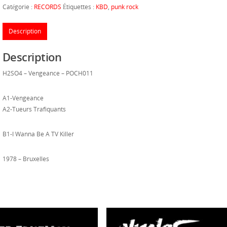
Catégorie :
RECORDS
Étiquettes :
KBD
,
punk rock
Description
Description
H2SO4 – Vengeance – POCH011
A1-Vengeance
A2-Tueurs Trafiquants
B1-I Wanna Be A TV Killer
1978 – Bruxelles