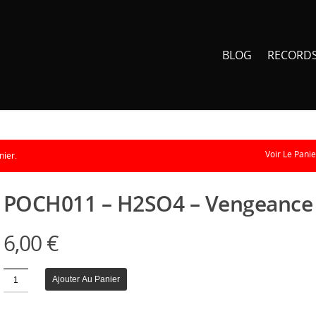
BLOG
RECORD
Voir Le Panie
nier.
POCH011 – H2SO4 – Vengeance
6,00
€
Quantité
Ajouter Au Panier