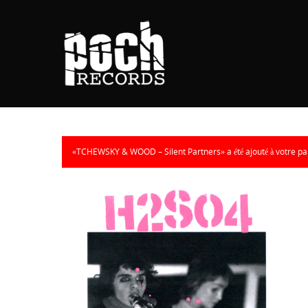
«TCHEWSKY & WOOD – Silent Partners» a été ajouté à votre pa